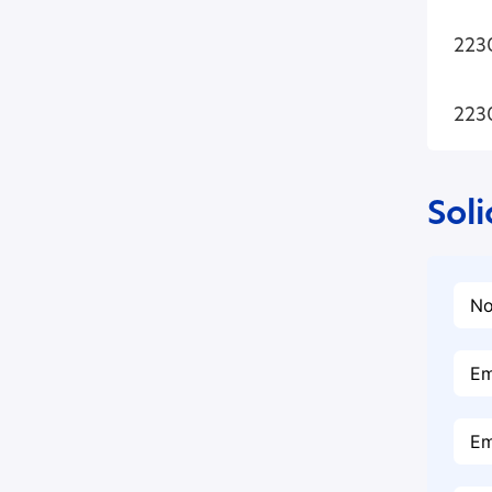
223
223
Sol