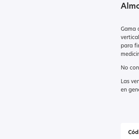
Almo
Gama d
vertica
para f
medicin
No cont
Las ve
en gene
Cód