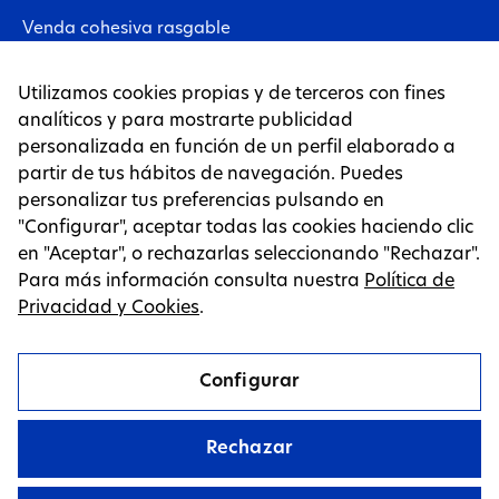
Venda cohesiva rasgable
Vendas neuromusculares
Utilizamos cookies propias y de terceros con fines
analíticos y para mostrarte publicidad
Lámina de tejido no tejido
personalizada en función de un perfil elaborado a
partir de tus hábitos de navegación. Puedes
Tapes
personalizar tus preferencias pulsando en
"Configurar", aceptar todas las cookies haciendo clic
PÁGINAS LEGALES
en "Aceptar", o rechazarlas seleccionando "Rechazar".
Para más información consulta nuestra
Política de
Aviso Legal
Privacidad y Cookies
.
Política de privacidad y cookies
Configurar
Configurar Consentimiento
Rechazar
Canal Ético